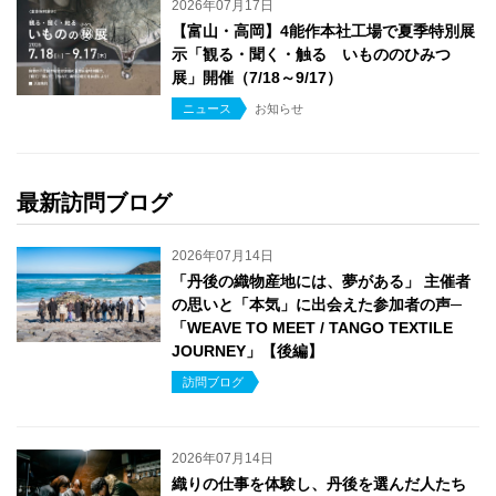
2026年07月17日
【富山・高岡】4能作本社工場で夏季特別展
示「観る・聞く・触る いもののひみつ
展」開催（7/18～9/17）
ニュース
お知らせ
最新訪問ブログ
2026年07月14日
「丹後の織物産地には、夢がある」 主催者
の思いと「本気」に出会えた参加者の声─
「WEAVE TO MEET / TANGO TEXTILE
JOURNEY」【後編】
訪問ブログ
2026年07月14日
織りの仕事を体験し、丹後を選んだ人たち