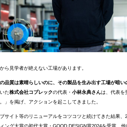
から見学者が絶えない工場があります。
の品質は素晴らしいのに、その製品を生み出す工場が暗い
いた
株式会社コプレック
の代表・
小林永典さん
は、代表を
。」を掲げ、アクションを起こしてきました。
ブサイト等のリニューアルをコツコツと続けてきた結果、202
グ大賞の初代大賞・GOOD DESIGN賞2024を受賞。他にもFo