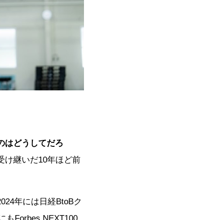
のはどうしてだろ
受け継いだ10年ほど前
4年には日経BtoBク
rbes NEXT100