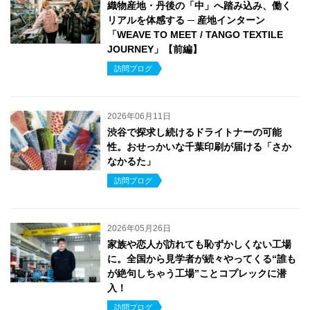
織物産地・丹後の「中」へ踏み込み、働く
リアルを体感する ─ 産地インターン
「WEAVE TO MEET / TANGO TEXTILE
JOURNEY」【前編】
訪問ブログ
2026年06月11日
渋谷で探求し続けるドライトナーの可能
性。おせっかいな千葉印刷が届ける「さか
なかるた」
訪問ブログ
2026年05月26日
家族や恋人が訪れても恥ずかしくない工場
に。全国から見学者が続々やってくる“誰も
が絶句しちゃう工場”ことコプレックに潜
入！
訪問ブログ