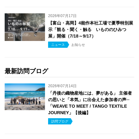
2026年07月17日
【富山・高岡】4能作本社工場で夏季特別展
示「観る・聞く・触る いもののひみつ
展」開催（7/18～9/17）
ニュース
お知らせ
最新訪問ブログ
2026年07月14日
「丹後の織物産地には、夢がある」 主催者
の思いと「本気」に出会えた参加者の声─
「WEAVE TO MEET / TANGO TEXTILE
JOURNEY」【後編】
訪問ブログ