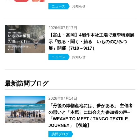
ニュース
お知らせ
2026年07月17日
【富山・高岡】4能作本社工場で夏季特別展
示「観る・聞く・触る いもののひみつ
展」開催（7/18～9/17）
ニュース
お知らせ
最新訪問ブログ
2026年07月14日
「丹後の織物産地には、夢がある」 主催者
の思いと「本気」に出会えた参加者の声─
「WEAVE TO MEET / TANGO TEXTILE
JOURNEY」【後編】
訪問ブログ