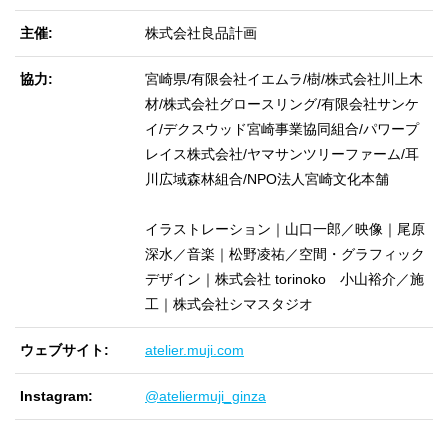
主催
株式会社良品計画
協力
宮崎県/有限会社イエムラ/樹/株式会社川上木
材/株式会社グロースリング/有限会社サンケ
イ/デクスウッド宮崎事業協同組合/パワープ
レイス株式会社/ヤマサンツリーファーム/耳
川広域森林組合/NPO法人宮崎文化本舗
イラストレーション｜山口一郎／映像｜尾原
深水／音楽｜松野凌祐／空間・グラフィック
デザイン｜株式会社 torinoko 小山裕介／施
工｜株式会社シマスタジオ
ウェブサイト
atelier.muji.com
Instagram
@ateliermuji_ginza