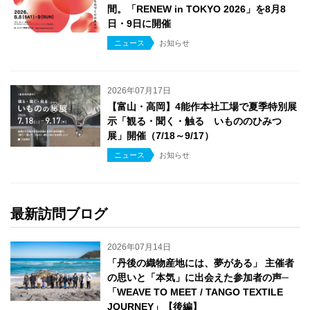
間。「RENEW in TOKYO 2026」を8月8
日・9日に開催
ニュース
お知らせ
2026年07月17日
【富山・高岡】4能作本社工場で夏季特別展
示「観る・聞く・触る いもののひみつ
展」開催（7/18～9/17）
ニュース
お知らせ
最新訪問ブログ
2026年07月14日
「丹後の織物産地には、夢がある」 主催者
の思いと「本気」に出会えた参加者の声─
「WEAVE TO MEET / TANGO TEXTILE
JOURNEY」【後編】