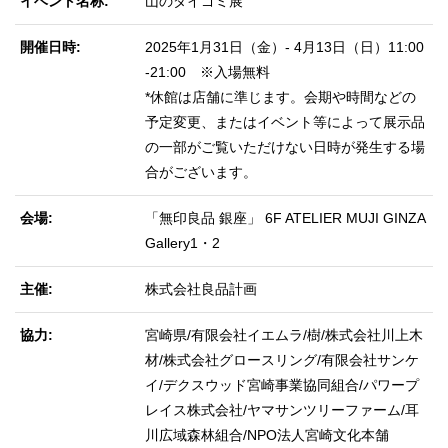
イベント名称
山のダイゴミ展
開催日時
2025年1月31日（金）- 4月13日（日）11:00
-21:00 ※入場無料
*休館は店舗に準じます。会期や時間などの
予定変更、またはイベント等によって展示品
の一部がご覧いただけない日時が発生する場
合がございます。
会場
「無印良品 銀座」 6F ATELIER MUJI GINZA
Gallery1・2
主催
株式会社良品計画
協力
宮崎県/有限会社イエムラ/樹/株式会社川上木
材/株式会社グロースリング/有限会社サンケ
イ/デクスウッド宮崎事業協同組合/パワープ
レイス株式会社/ヤマサンツリーファーム/耳
川広域森林組合/NPO法人宮崎文化本舗