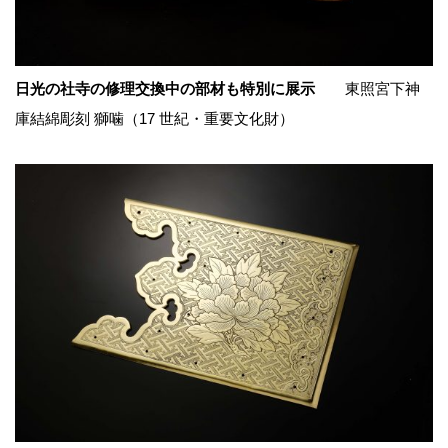
日光の社寺の修理交換中の部材も特別に展示
東照宮下神
庫結綿彫刻 獅噛（17 世紀・重要文化財）