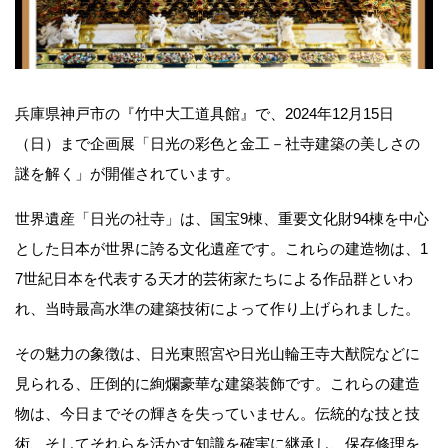
兵庫県神戸市の『竹中大工道具館』で、2024年12月15日
（日）まで企画展「日光の彩色と金工－社寺建築の美しさの
謎を解く」が開催されています。
世界遺産「日光の社寺」は、国宝9棟、重要文化財94棟を中心
とした日本が世界に誇る文化遺産です。これらの建造物は、1
7世紀日本を代表する天才的芸術家たちによる作品群といわ
れ、当時最高水準の建築技術によって作り上げられました。
その魅力の象徴は、日光東照宮や日光山輪王寺大猷院などに
見られる、圧倒的に絢爛豪華な建築装飾です。これらの建造
物は、今日までその輝きを失っていません。伝統的な技と技
術、そしてそれらを活かす知識を確実に継承し、保存修理を