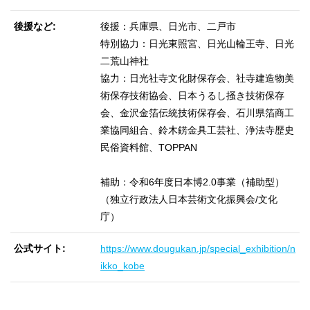
後援など
後援：兵庫県、日光市、二戸市
特別協力：日光東照宮、日光山輪王寺、日光
二荒山神社
協力：日光社寺文化財保存会、社寺建造物美
術保存技術協会、日本うるし掻き技術保存
会、金沢金箔伝統技術保存会、石川県箔商工
業協同組合、鈴木錺金具工芸社、浄法寺歴史
民俗資料館、TOPPAN
補助：令和6年度日本博2.0事業（補助型）
（独立行政法人日本芸術文化振興会/文化
庁）
公式サイト
https://www.dougukan.jp/special_exhibition/n
ikko_kobe