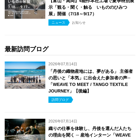
【富山・高岡】4能作本社工場で夏季特別展
示「観る・聞く・触る いもののひみつ
展」開催（7/18～9/17）
ニュース
お知らせ
最新訪問ブログ
2026年07月14日
「丹後の織物産地には、夢がある」 主催者
の思いと「本気」に出会えた参加者の声─
「WEAVE TO MEET / TANGO TEXTILE
JOURNEY」【後編】
訪問ブログ
2026年07月14日
織りの仕事を体験し、丹後を選んだ人たち
の理由を聞く ─ 産地インターン「WEAVE