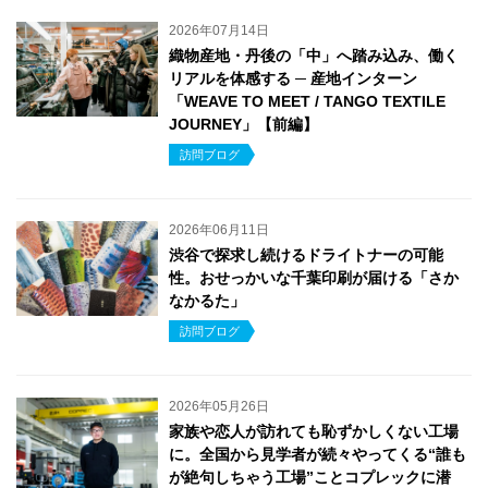
2026年07月14日
織物産地・丹後の「中」へ踏み込み、働く
リアルを体感する ─ 産地インターン
「WEAVE TO MEET / TANGO TEXTILE
JOURNEY」【前編】
訪問ブログ
2026年06月11日
渋谷で探求し続けるドライトナーの可能
性。おせっかいな千葉印刷が届ける「さか
なかるた」
訪問ブログ
2026年05月26日
家族や恋人が訪れても恥ずかしくない工場
に。全国から見学者が続々やってくる“誰も
が絶句しちゃう工場”ことコプレックに潜