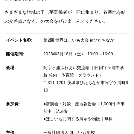
さまざまな地域の干し芋関係者が一同に集まり、各産地を結
ぶ交差点となるこの大会をぜひ楽しんでください。
イベント名称
第2回 世界ほしいも大会 inひたちなか
開催期間
2023年3月18日（土） 10:00～16:00
会場
阿字ヶ浦ふれあい交流館（旧 阿字ヶ浦中学
校 校内・体育館・グラウンド）
〒311-1201 茨城県ひたちなか市阿字ケ浦町6
10
参加費
●講演会・対談・産地報告会｜1,000円 ※事
前申し込み制
●ほしいもに関する展示や物販｜無料
主催
一般社団法人 ほしいも学校