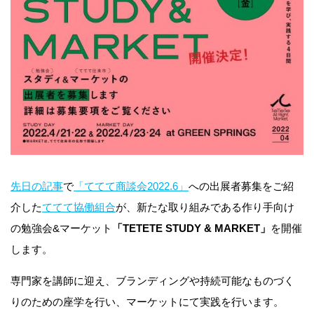
先日の記事
で
「ててて商談会2022.6」
への出展者募集をご紹
介した
ててて協働組合
が、新たな取り組みである作り手向け
の勉強会&マーケット
「TETETE STUDY & MARKET」
を開催
します。
専門家を講師に迎え、ブランディングや持続可能なものづく
りのための座学を行い、マーケットにて実践を行います。