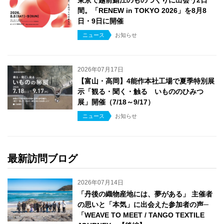
間。「RENEW in TOKYO 2026」を8月8
日・9日に開催
ニュース
お知らせ
2026年07月17日
【富山・高岡】4能作本社工場で夏季特別展
示「観る・聞く・触る いもののひみつ
展」開催（7/18～9/17）
ニュース
お知らせ
最新訪問ブログ
2026年07月14日
「丹後の織物産地には、夢がある」 主催者
の思いと「本気」に出会えた参加者の声─
「WEAVE TO MEET / TANGO TEXTILE