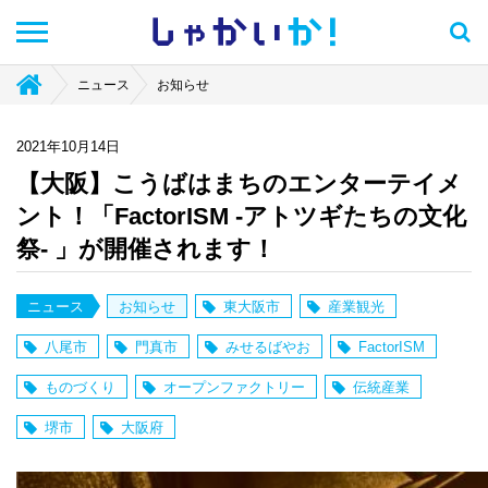
しゃかい
か！
ニュース
お知らせ
2021年10月14日
【大阪】こうばはまちのエンターテイメ
ント！「FactorISM -アトツギたちの文化
祭- 」が開催されます！
ニュース
お知らせ
東大阪市
産業観光
八尾市
門真市
みせるばやお
FactorISM
ものづくり
オープンファクトリー
伝統産業
堺市
大阪府