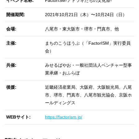
イベント名称
FactorISM-アトツギたちの文化祭-
開催期間
2021年10月21日（木）〜10月24日（日）
会場
八尾市・東大阪市・堺市・門真市、他
主催
まちのこうほうぶ（「FactorISM」実行委員
会）
共催
みせるばやお・一般社団法人ベンチャー型事
業承継・おふらぼ
後援
近畿経済産業局、大阪府、大阪観光局、八尾
市、堺市、門真市、八尾市観光協会、京阪ホ
ールディングス
WEBサイト
https://factorism.jp/