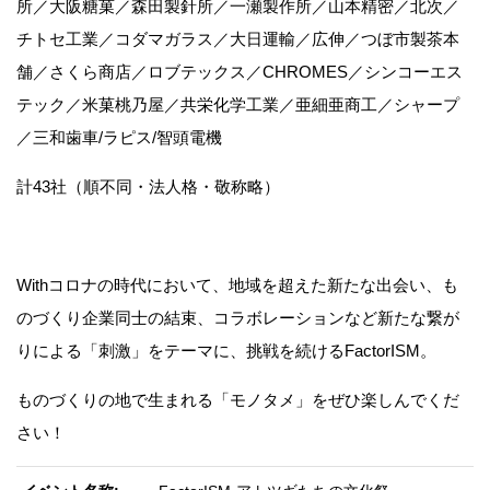
所／大阪糖菓／森田製針所／一瀬製作所／山本精密／北次／
チトセ工業／コダマガラス／大日運輸／広伸／つぼ市製茶本
舗／さくら商店／ロブテックス／CHROMES／シンコーエス
テック／米菓桃乃屋／共栄化学工業／亜細亜商工／シャープ
／三和歯車/ラピス/智頭電機
計43社（順不同・法人格・敬称略）
Withコロナの時代において、地域を超えた新たな出会い、も
のづくり企業同士の結束、コラボレーションなど新たな繋が
りによる「刺激」をテーマに、挑戦を続けるFactorISM。
ものづくりの地で生まれる「モノタメ」をぜひ楽しんでくだ
さい！