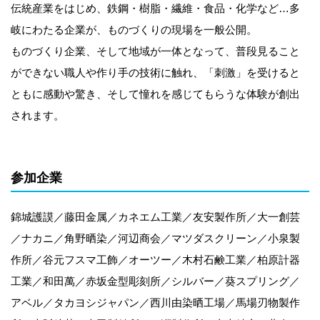
伝統産業をはじめ、鉄鋼・樹脂・繊維・食品・化学など…多
岐にわたる企業が、ものづくりの現場を一般公開。
ものづくり企業、そして地域が一体となって、普段見ること
ができない職人や作り手の技術に触れ、「刺激」を受けると
ともに感動や驚き、そして憧れを感じてもらうな体験が創出
されます。
参加企業
錦城護謨／藤田金属／カネエム工業／友安製作所／大一創芸
／ナカニ／角野晒染／河辺商会／マツダスクリーン／小泉製
作所／谷元フスマ工飾／オーツー／木村石鹸工業／柏原計器
工業／和田萬／赤坂金型彫刻所／シルバー／葵スプリング／
アベル／タカヨシジャパン／西川由染晒工場／馬場刃物製作