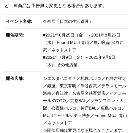
ど ※商品は予告無く変更となる場合があります。
イベント名称
企画展「日本の生活道具」
開催期間
■2021年6月25日（金）～2021年8月26日
（木） Found MUJI 青山／無印良品 渋谷西
武／ネットストア
■2021年7月9日（金）～2021年9月9日
（木） その他店舗
開催店舗
シエスタハコダテ／札幌パルコ／丸井吉祥寺
／銀座／東京有明／渋谷西武／テラスモール
湘南／直江津／名古屋名鉄百貨店／イオンモ
ールKYOTO／京都BAL／グランフロント大
阪／心斎橋パルコ／神戸BAL／広島パルコ／
MUJIキャナルシティ博多／Found MUJI 青山
／ネットストア
※開催店舗は変更になる場合がございます。