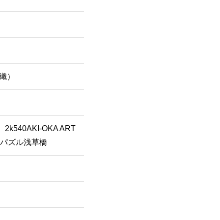
織）
0AKI-OKA ART
ェパズル浅草橋