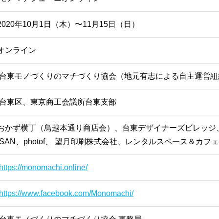
2020年10月1日（木）〜11月15日（日）
オンライン
台東モノづくりのマチづくり協会（地元有志による自主運営組
台東区、東京商工会議所台東支部
おかず横丁（鳥越本通り商店会）、台東デザイナーズビレッジ、2k54
ISAN、photof、 望月印刷株式会社、レンタルスペース＆カフ
https://monomachi.online/
https://www.facebook.com/Monomachi/