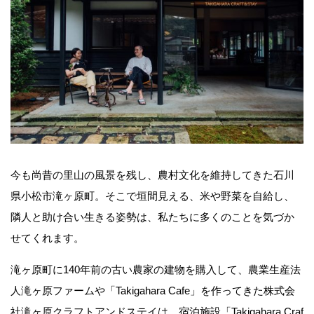
今も尚昔の里山の風景を残し、農村文化を維持してきた石川
県小松市滝ヶ原町。そこで垣間見える、米や野菜を自給し、
隣人と助け合い生きる姿勢は、私たちに多くのことを気づか
せてくれます。
滝ヶ原町に140年前の古い農家の建物を購入して、農業生産法
人滝ヶ原ファームや「Takigahara Cafe」を作ってきた株式会
社滝ヶ原クラフトアンドステイは、宿泊施設「Takigahara Craf