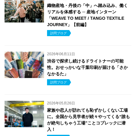
織物産地・丹後の「中」へ踏み込み、働く
リアルを体感する ─ 産地インターン
「WEAVE TO MEET / TANGO TEXTILE
JOURNEY」【前編】
訪問ブログ
2026年06月11日
渋谷で探求し続けるドライトナーの可能
性。おせっかいな千葉印刷が届ける「さか
なかるた」
訪問ブログ
2026年05月26日
家族や恋人が訪れても恥ずかしくない工場
に。全国から見学者が続々やってくる“誰も
が絶句しちゃう工場”ことコプレックに潜
入！