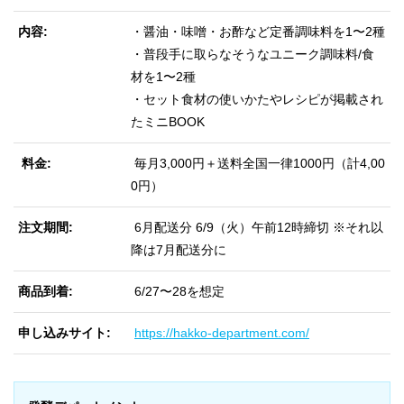
内容
・醤油・味噌・お酢など定番調味料を1〜2種
・普段手に取らなそうなユニーク調味料/食
材を1〜2種
・セット食材の使いかたやレシピが掲載され
たミニBOOK
料金
毎月3,000円＋送料全国一律1000円（計4,00
0円）
注文期間
6月配送分 6/9（火）午前12時締切 ※それ以
降は7月配送分に
商品到着
6/27〜28を想定
申し込みサイト
https://hakko-department.com/