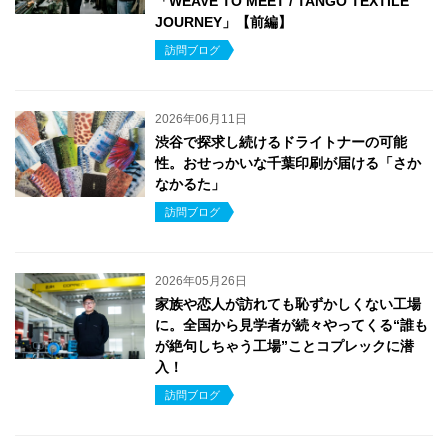
「WEAVE TO MEET / TANGO TEXTILE
JOURNEY」【前編】
訪問ブログ
2026年06月11日
渋谷で探求し続けるドライトナーの可能
性。おせっかいな千葉印刷が届ける「さか
なかるた」
訪問ブログ
2026年05月26日
家族や恋人が訪れても恥ずかしくない工場
に。全国から見学者が続々やってくる“誰も
が絶句しちゃう工場”ことコプレックに潜
入！
訪問ブログ