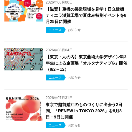
2026年08月06日
【滋賀】重機の製造現場を見学！日立建機
ティエラ滋賀工場で夏休み特別イベントを8
月25日に開催
ニュース
お知らせ
2026年08月04日
【東京・丸の内】東京藝術大学デザイン科3
年生による企画展「オルタナティブG」開催
（8/2～12）
ニュース
お知らせ
2026年07月31日
東京で越前鯖江のものづくりに出会う2日
間。「RENEW in TOKYO 2026」を8月8
日・9日に開催
ニュース
お知らせ