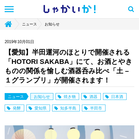
しゃかい
か！
ニュース
お知らせ
2019年10月01日
【愛知】半田運河のほとりで開催される
「HOTORI SAKABA」にて、お酒とやき
ものの関係を愉しむ酒器呑み比べ「土 –
１グランプリ」が開催されます！
ニュース
お知らせ
焼き物
酒器
日本酒
発酵
愛知県
知多半島
半田市