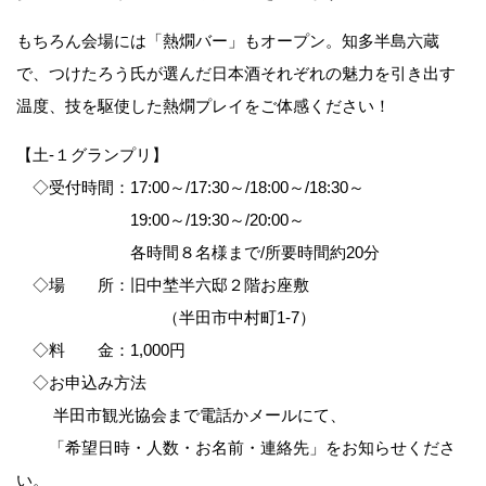
もちろん会場には「熱燗バー」もオープン。知多半島六蔵
で、つけたろう氏が選んだ日本酒それぞれの魅力を引き出す
温度、技を駆使した熱燗プレイをご体感ください！
【土-１グランプリ】
◇受付時間：17:00～/17:30～/18:00～/18:30～
19:00～/19:30～/20:00～
各時間８名様まで/所要時間約20分
◇場 所：旧中埜半六邸２階お座敷
（半田市中村町1-7）
◇料 金：1,000円
◇お申込み方法
半田市観光協会まで電話かメールにて、
「希望日時・人数・お名前・連絡先」をお知らせくださ
い。