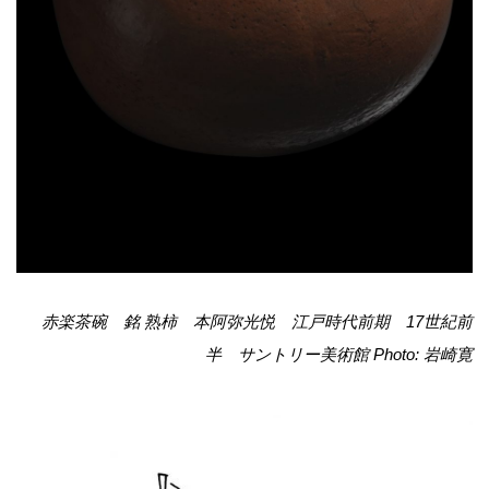
赤楽茶碗 銘 熟柿 本阿弥光悦 江戸時代前期 17世紀前
半 サントリー美術館
Photo: 岩崎寛