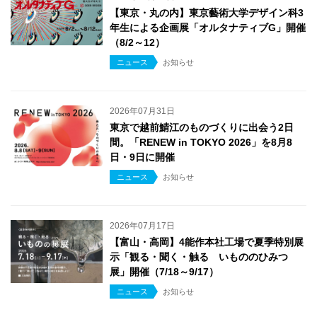
【東京・丸の内】東京藝術大学デザイン科3
年生による企画展「オルタナティブG」開催
（8/2～12）
ニュース
お知らせ
2026年07月31日
東京で越前鯖江のものづくりに出会う2日
間。「RENEW in TOKYO 2026」を8月8
日・9日に開催
ニュース
お知らせ
2026年07月17日
【富山・高岡】4能作本社工場で夏季特別展
示「観る・聞く・触る いもののひみつ
展」開催（7/18～9/17）
ニュース
お知らせ