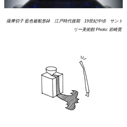
薩摩切子 藍色被船形鉢 江戸時代後期 19世紀中頃 サント
リー美術館
Photo: 岩崎寛