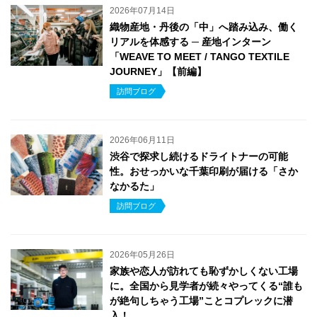
2026年07月14日
織物産地・丹後の「中」へ踏み込み、働く
リアルを体感する ─ 産地インターン
「WEAVE TO MEET / TANGO TEXTILE
JOURNEY」【前編】
訪問ブログ
2026年06月11日
渋谷で探求し続けるドライトナーの可能
性。おせっかいな千葉印刷が届ける「さか
なかるた」
訪問ブログ
2026年05月26日
家族や恋人が訪れても恥ずかしくない工場
に。全国から見学者が続々やってくる“誰も
が絶句しちゃう工場”ことコプレックに潜
入！