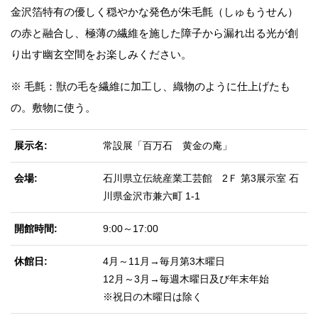
金沢箔特有の優しく穏やかな発色が朱毛氈（しゅもうせん）
の赤と融合し、極薄の繊維を施した障子から漏れ出る光が創
り出す幽玄空間をお楽しみください。
※ 毛氈：獣の毛を繊維に加工し、織物のように仕上げたも
の。敷物に使う。
展示名
常設展「百万石 黄金の庵」
会場
石川県立伝統産業工芸館 2Ｆ 第3展示室 石
川県金沢市兼六町 1-1
開館時間
9:00～17:00
休館日
4月～11月→毎月第3木曜日
12月～3月→毎週木曜日及び年末年始
※祝日の木曜日は除く