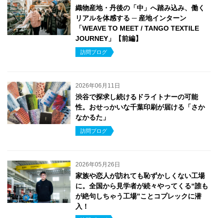
織物産地・丹後の「中」へ踏み込み、働く
リアルを体感する ─ 産地インターン
「WEAVE TO MEET / TANGO TEXTILE
JOURNEY」【前編】
訪問ブログ
2026年06月11日
渋谷で探求し続けるドライトナーの可能
性。おせっかいな千葉印刷が届ける「さか
なかるた」
訪問ブログ
2026年05月26日
家族や恋人が訪れても恥ずかしくない工場
に。全国から見学者が続々やってくる“誰も
が絶句しちゃう工場”ことコプレックに潜
入！