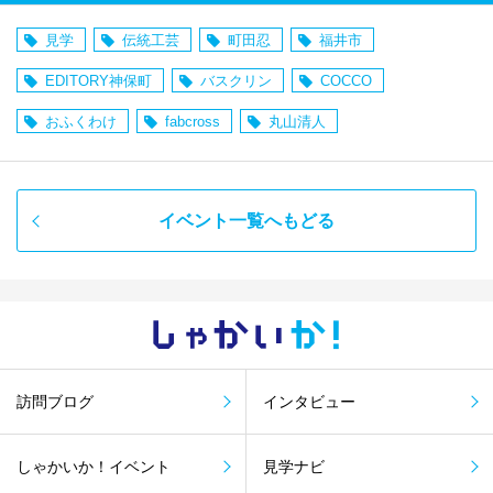
見学
伝統工芸
町田忍
福井市
EDITORY神保町
バスクリン
COCCO
おふくわけ
fabcross
丸山清人
イベント一覧へもどる
しゃかい
か！
訪問ブログ
インタビュー
しゃかいか！イベント
見学ナビ