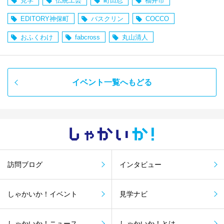
見学
伝統工芸
町田忍
福井市
EDITORY神保町
バスクリン
COCCO
おふくわけ
fabcross
丸山清人
イベント一覧へもどる
しゃかい
か！
訪問ブログ
インタビュー
しゃかいか！イベント
見学ナビ
しゃかいか！ニュース
しゃかいか！とは