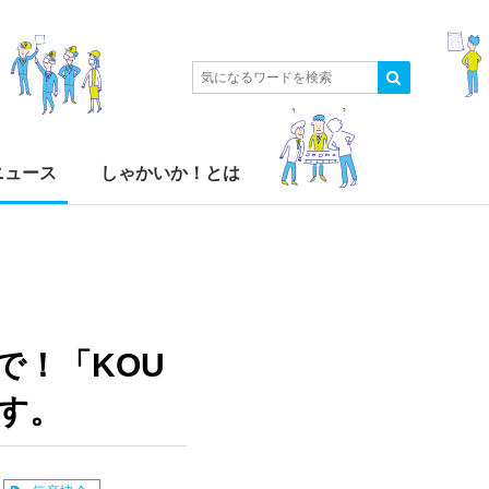
ニュース
しゃかいか！とは
で！「KOU
ます。