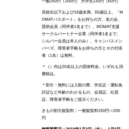
一般250円（200円） 大学生130円（60円）
高校生以下および18歳未満、65歳以上、「M
OMATパスポート」をお持ちの方、友の会、
賛助会員（同伴者1名まで）、MOMAT支援
サークルパートナー企業（同伴者1名まで、
シルバー会員は本人のみ）、キャンパスメン
バーズ、障害者手帳をお持ちの方とその付添
者（1名）は無料。
＊（）内は20名以上の団体料金。いずれも消
費税込。
＊割引・無料には入館の際、学生証・運転免
許証など年齢のわかるもの、会員証、社員
証、障害者手帳をご提示ください。
きもの割引観覧料：一般観覧料250円⇒200
円
無料観覧日：2019年1月2日（水）、1月6日