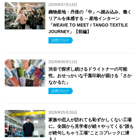
2026年07月14日
織物産地・丹後の「中」へ踏み込み、働く
リアルを体感する ─ 産地インターン
「WEAVE TO MEET / TANGO TEXTILE
JOURNEY」【前編】
訪問ブログ
2026年06月11日
渋谷で探求し続けるドライトナーの可能
性。おせっかいな千葉印刷が届ける「さか
なかるた」
訪問ブログ
2026年05月26日
家族や恋人が訪れても恥ずかしくない工場
に。全国から見学者が続々やってくる“誰も
が絶句しちゃう工場”ことコプレックに潜
入！