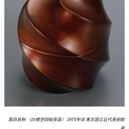
黒田辰秋 《白檀塗四稜茶器》 1975年頃 東京国立近代美術館
蔵