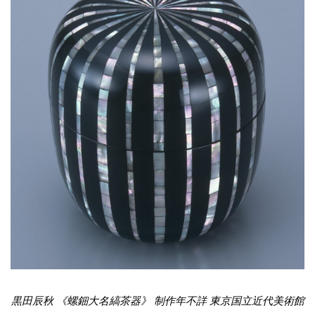
黒田辰秋 《螺鈿大名縞茶器》 制作年不詳 東京国立近代美術館