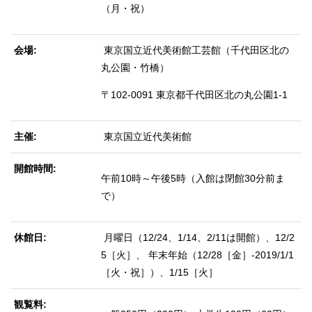
（月・祝）
会場
東京国立近代美術館工芸館（千代田区北の
丸公園・竹橋）
〒102-0091 東京都千代田区北の丸公園1-1
主催
東京国立近代美術館
開館時間
午前10時～午後5時（入館は閉館30分前ま
で）
休館日
月曜日（12/24、1/14、2/11は開館）、12/2
5［火］、 年末年始（12/28［金］-2019/1/1
［火・祝］）、1/15［火］
観覧料