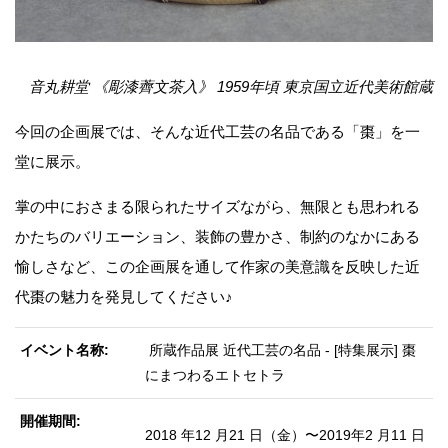
音丸耕堂 《彫漆薺文茶入》 1959年頃 東京国立近代美術館蔵
今回の企画展では、そんな近代工芸の名品である「棗」を一
堂に展示。
掌の中におさまる限られたサイズながら、無限とも思われる
かたちのバリエーション、装飾の豊かさ、制約のなかにある
愉しさなど、この企画展を通して作家の美意識を反映した近
代棗の魅力を発見してください♪
イベント名称
所蔵作品展 近代工芸の名品 - [特集展示] 棗
にまつわるエトセトラ
開催期間
2018 年12 月21 日（金）〜2019年2 月11 日