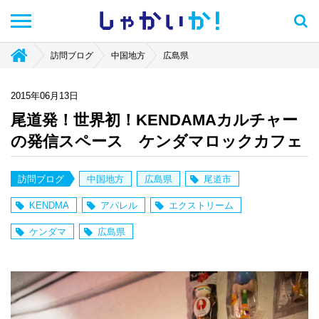
しゃかい
か！
訪問ブログ
中国地方
広島県
2015年06月13日
尾道発！世界初！KENDAMAカルチャー
の発信スペース ケンダマロックカフェ
訪問ブログ
中国地方
広島県
尾道市
KENDMA
アパレル
エクストリーム
ケンダマ
広島県