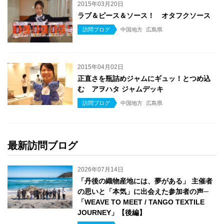
2015年03月20日
ラブ＆ピース＆ソース！ オタフクソース
訪問ブログ
中国地方
広島県
2015年04月02日
正直さを瓶詰めジャムにギュッ！とつめ込
む アヲハタ ジャムデッキ
訪問ブログ
中国地方
広島県
最新訪問ブログ
2026年07月14日
「丹後の織物産地には、夢がある」 主催者
の思いと「本気」に出会えた参加者の声─
「WEAVE TO MEET / TANGO TEXTILE
JOURNEY」【後編】