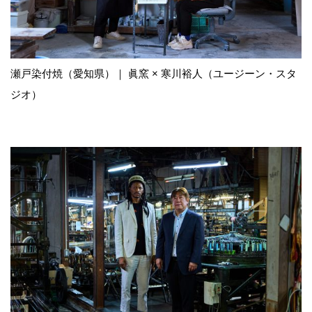
瀬戸染付焼（愛知県）｜ 眞窯 × 寒川裕⼈（ユージーン・スタ
ジオ）