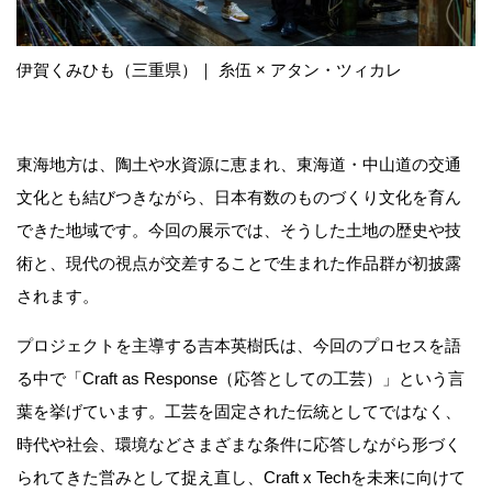
伊賀くみひも（三重県）｜ ⽷伍 × アタン・ツィカレ
東海地方は、陶土や水資源に恵まれ、東海道・中山道の交通
文化とも結びつきながら、日本有数のものづくり文化を育ん
できた地域です。今回の展示では、そうした土地の歴史や技
術と、現代の視点が交差することで生まれた作品群が初披露
されます。
プロジェクトを主導する吉本英樹氏は、今回のプロセスを語
る中で「Craft as Response（応答としての工芸）」という言
葉を挙げています。工芸を固定された伝統としてではなく、
時代や社会、環境などさまざまな条件に応答しながら形づく
られてきた営みとして捉え直し、Craft x Techを未来に向けて