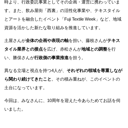
時より、行政委託事業としてその企画・運営に携わっていま
す。また、飲み屋街「西裏」の活性化事業や、テキスタイル
とアートを融合したイベント「Fuji Textile Week」など、地域
資源を活かした新たな取り組みを推進しています。
土屋さんが
全体の企画や表現の軸
を担い、藤枝さんが
テキス
タイル業界との接点
を広げ、赤松さんが
地域との調整
を行
い、勝俣さんが
行政側の事業推進
を担う。
異なる立場と視点を持つ4人が、
それぞれの領域を尊重しなが
ら関わり続けてきたこと
。その積み重ねが、このイベントの
土台になっています。
今回は、みなさんに、10周年を迎えた今あらためてお話を伺
いました。