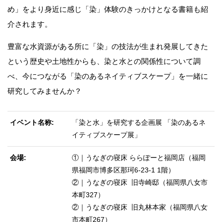
め」をより身近に感じ「染」体験のきっかけとなる書籍も紹
介されます。
豊富な水資源がある所に「染」の技法が生まれ発展してきた
という歴史や土地性からも、染と水との関係性について調
べ、今につながる「染のあるネイティブスケープ」を一緒に
研究してみませんか？
イベント名称
「染と水」を研究する企画展 「染のあるネ
イティブスケープ展」
会場
①｜うなぎの寝床 ららぽーと福岡店（福岡
県福岡市博多区那珂6-23-1 1階）
②｜うなぎの寝床 旧寺崎邸（福岡県⼋⼥市
本町327）
②｜うなぎの寝床 旧丸林本家（福岡県八女
市本町267）