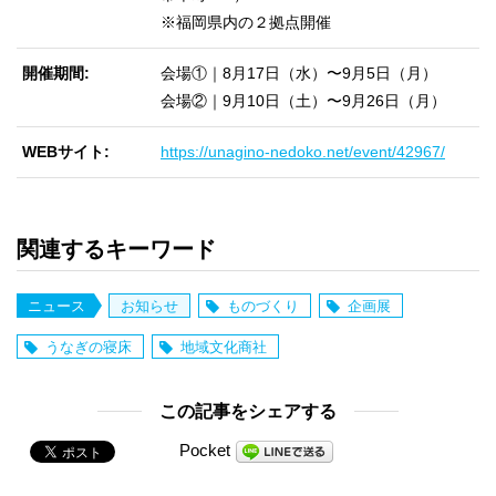
※福岡県内の２拠点開催
開催期間
会場①｜8⽉17⽇（⽔）〜9⽉5⽇（⽉）
会場②｜9⽉10⽇（⼟）〜9⽉26⽇（⽉）
WEBサイト
https://unagino-nedoko.net/event/42967/
関連するキーワード
ニュース
お知らせ
ものづくり
企画展
うなぎの寝床
地域文化商社
この記事をシェアする
Pocket