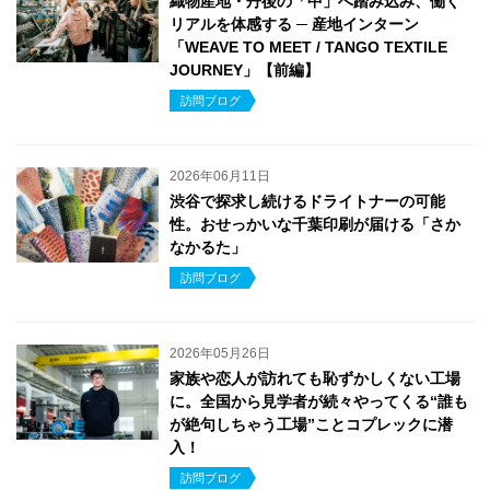
織物産地・丹後の「中」へ踏み込み、働く
リアルを体感する ─ 産地インターン
「WEAVE TO MEET / TANGO TEXTILE
JOURNEY」【前編】
訪問ブログ
2026年06月11日
渋谷で探求し続けるドライトナーの可能
性。おせっかいな千葉印刷が届ける「さか
なかるた」
訪問ブログ
2026年05月26日
家族や恋人が訪れても恥ずかしくない工場
に。全国から見学者が続々やってくる“誰も
が絶句しちゃう工場”ことコプレックに潜
入！
訪問ブログ