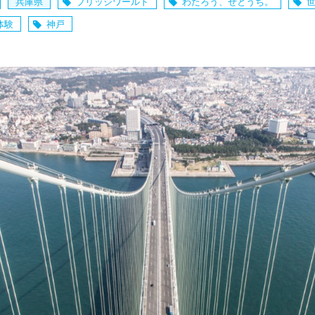
兵庫県
ブリッジワールド
わたろう、せとうち。
体験
神戸