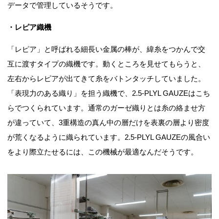
データで管理しているそうです。
・レピア織機
「レピア」と呼ばれる細長い金属の棒が、緯糸をつかんで交
互に渡すタイプの織機です。動くところを見せてもらうと、
左右からレピアが出てきて糸をバトンタッチしていました。
「表現力のある織り」を担う織機で、2.5-PLYL GAUZEはこち
らでつくられています。通常のガーゼ織りとは糸の絡ませ方
が違っていて、3重構造の真ん中の層だけを表裏の層より密度
が荒くなるように織られています。2.5-PLYL GAUZE​​の風合い
をより際立たせるには、この機械が最適なんだそうです。