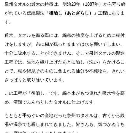
泉州タオルの最大の特徴は、明治20年（1887年）から守り継
がれている伝統製法「
後晒し（あとざらし）」工程
にありま
す。
通常、タオルを織る際には、綿糸の強度を上げるために糊付
けをしますが、糸に糊が残ったままでは水を弾いてしまい、
十分に吸水することができません。そこで泉州タオルの製造
工程では、生地を織り上げたあとに晒し（洗い）をかけるこ
とで、糊や綿糸そのものに含まれる油分や不純物を、きれい
さっぱりと取り除いています。
この工程が「後晒し」です。綿本来がもつ優れた吸水性を高
め、清潔でふんわりしたタオルに仕上げます。
もともと手ぬぐいの産地だった泉州のタオルは、古くから銭
湯や温泉でも親しまれてきました。皆さんも、気づかぬうち