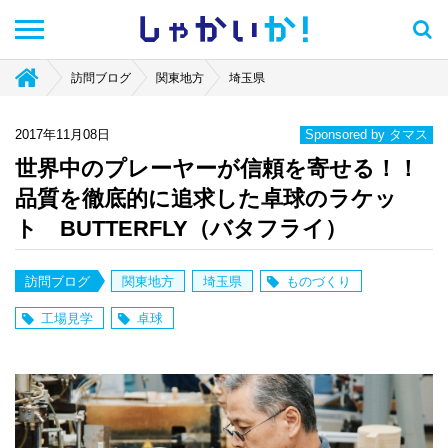
しゃかい
か！
訪問ブログ
関東地方
埼玉県
2017年11月08日
Sponsored by タマス
世界中のプレーヤーが信頼を寄せる！！
品質を徹底的に追求した卓球のラケッ
ト BUTTERFLY（バタフライ）
訪問ブログ
関東地方
埼玉県
ものづくり
工場見学
卓球