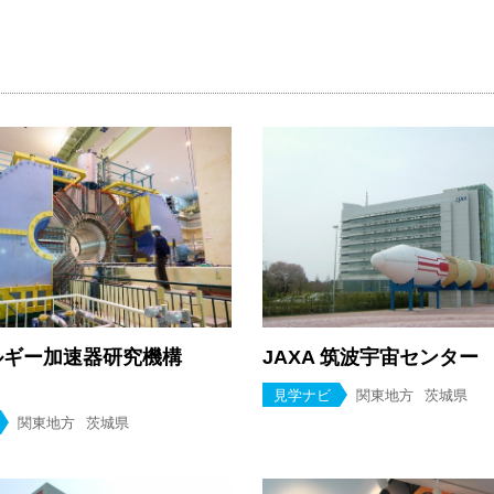
ルギー加速器研究機構
JAXA 筑波宇宙センター
）
見学ナビ
関東地方
茨城県
関東地方
茨城県