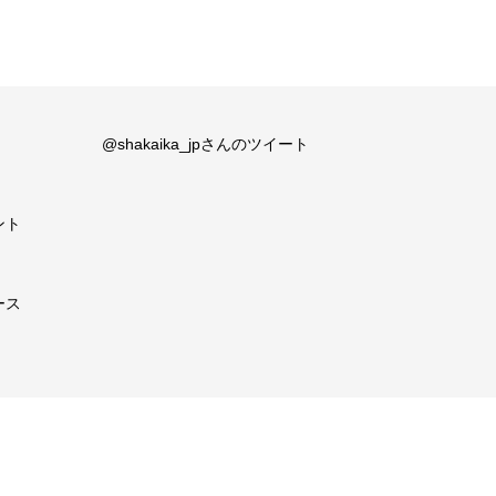
@shakaika_jpさんのツイート
ント
ース