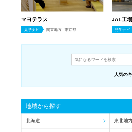
マヨテラス
JAL工場
見学ナビ
関東地方
東京都
見学ナビ
人気のキ
地域から探す
北海道
東北地