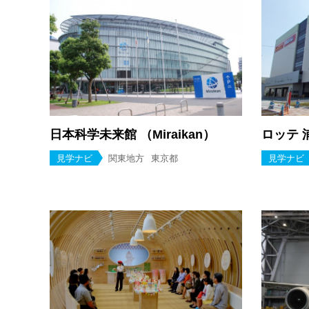
日本科学未来館 （Miraikan）
ロッテ 
見学ナビ
関東地方
東京都
見学ナビ