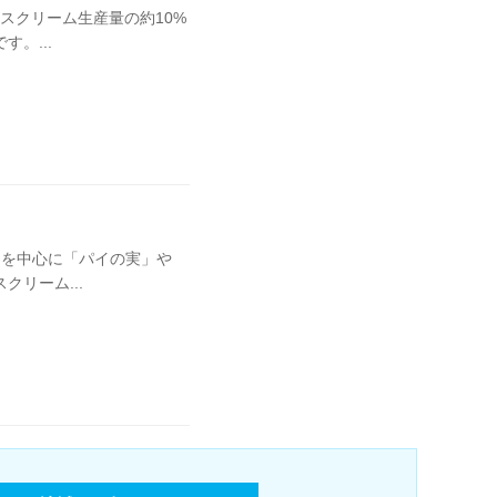
スクリーム生産量の約10%
。...
コを中心に「パイの実」や
リーム...