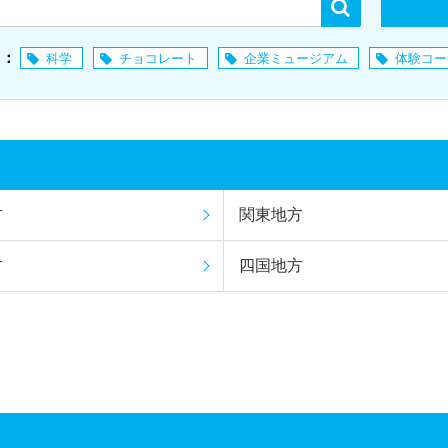
ド：
科学
チョコレート
企業ミュージアム
体験コー
方
関東地方
方
四国地方