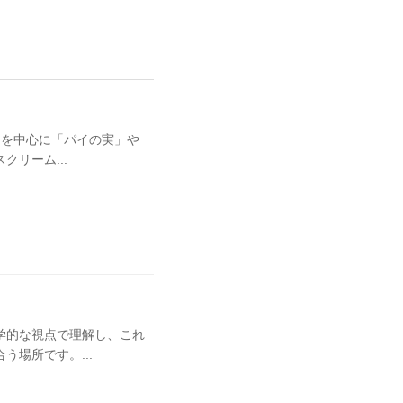
コを中心に「パイの実」や
リーム...
学的な視点で理解し、これ
場所です。...