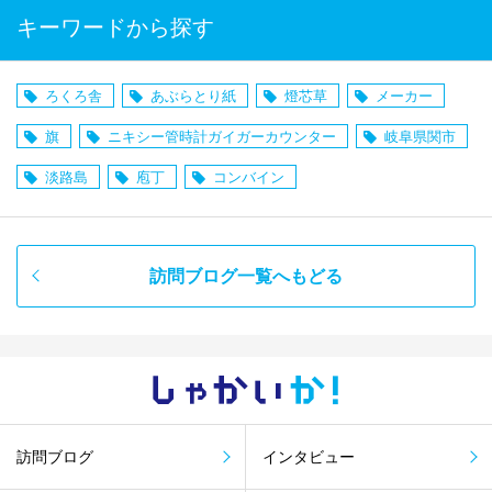
キーワードから探す
ろくろ舎
あぶらとり紙
燈芯草
メーカー
旗
ニキシー管時計ガイガーカウンター
岐阜県関市
淡路島
庖丁
コンバイン
訪問ブログ一覧へもどる
しゃかい
か！
訪問ブログ
インタビュー