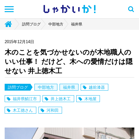
しゃかい
か！
訪問ブログ
中部地方
福井県
2015年12月14日
木のことを気づかせないのが木地職人の
いい仕事！ だけど、木への愛情だけは隠
せない 井上徳木工
訪問ブログ
中部地方
福井県
越前漆器
福井県鯖江市
井上徳木工
木地屋
木工徳さん
河和田