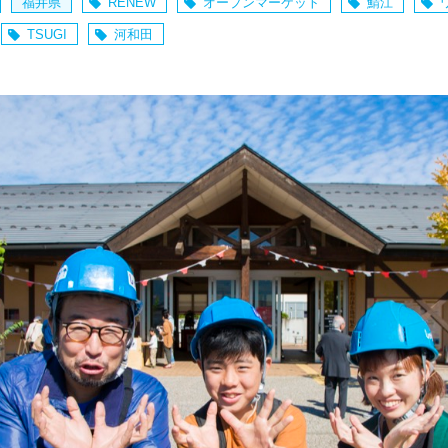
福井県
RENEW
オープンマーケット
鯖江
TSUGI
河和田