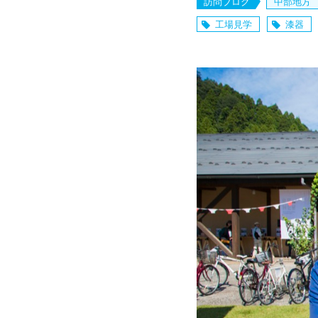
訪問ブログ
中部地方
工場見学
漆器