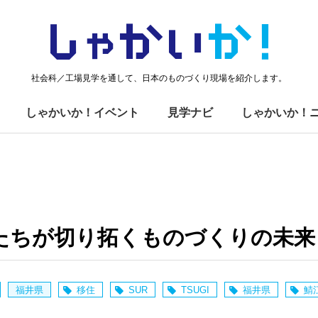
しゃかい
か！
社会科／工場見学を通して、日本のものづくり現場を紹介します。
しゃかいか！イベント
見学ナビ
しゃかいか！
たちが切り拓くものづくりの未来！
福井県
移住
SUR
TSUGI
福井県
鯖