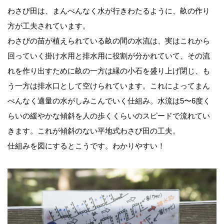
わさび田は、まんべんなく水が行きわたるように、畝の作り
方が工夫されています。
わさびの苗が植えられている畝の間の水流は、実はこれから
回っていく掛け水用と排水用に役割が分かれていて、その流
れを作り出すために畝の一方は縁の小石を盛り上げ閉じ、も
う一方は排水口として空けられています。これによってまん
べんなく適量の水がしみこんでいく仕組み。水流は5〜6度く
らいの緩やかな傾斜を人の歩くくらいのスピードで流れてい
きます。これが傾斜のない平地式わさび田の工夫。
仕組みを図にするとこうです。わかりやすい！