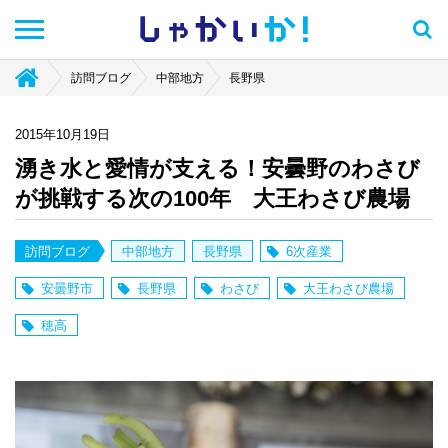
しゃかい
か！
訪問ブログ
中部地方
長野県
2015年10月19日
湧き水と愛情が支える！安曇野のわさび
が挑戦する次の100年 大王わさび農場
訪問ブログ
中部地方
長野県
6次産業
安曇野市
長野県
わさび
大王わさび農場
穂高