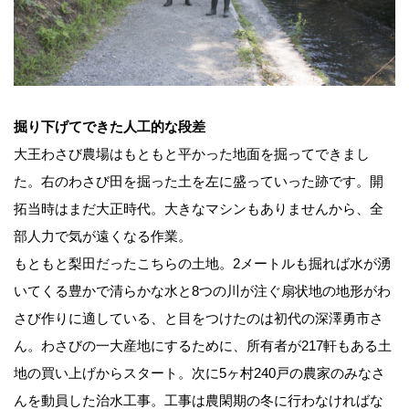
掘り下げてできた人工的な段差
大王わさび農場はもともと平かった地面を掘ってできまし
た。右のわさび田を掘った土を左に盛っていった跡です。開
拓当時はまだ大正時代。大きなマシンもありませんから、全
部人力で気が遠くなる作業。
もともと梨田だったこちらの土地。2メートルも掘れば水が湧
いてくる豊かで清らかな水と8つの川が注ぐ扇状地の地形がわ
さび作りに適している、と目をつけたのは初代の深澤勇市さ
ん。わさびの一大産地にするために、所有者が217軒もある土
地の買い上げからスタート。次に5ヶ村240戸の農家のみなさ
んを動員した治水工事。工事は農閑期の冬に行わなければな