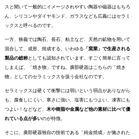
スと聞いて一般的にイメージされやすい陶器や磁器はもちろ
ん、シリコンやダイヤモンド、ガラスなども広義にはセラミ
ックスと呼べるのです。
一方、狭義では陶石、長石、粘土など、天然の鉱物を用いて
混合して、成形、焼成する、いわゆる
「窯業」で生産される
製品の総称
としても認知されています。すごく簡単に言って
しまえば、「焼き物」ですね。廣部硬器はこちらの「焼き
物」としてのセラミックスを扱う会社なのです。
セラミックスは硬くて衝撃には弱いという弱点がありながら
も、腐食しにくい、寒さに強い、塩害にもつよい、凍害にも
つよい！などなど、
木や樹脂や金属など他の素材に比べて優
れている点が多い
のが特徴。
そこに、廣部硬器独自の技術である「純金焼成」が施された