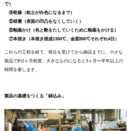
で）
④乾燥（粘土が白色になるまで）
⑤研磨（表面の凹凸をなくしていく）
⑥釉薬かけ（色と艶をたしていくために釉薬をかける）
⑦本焼き（本焼き焼成1300℃、金窯800℃それぞれ4日）
これらの工程を経て、発注を受けてから納品までに、小さな
製品で約1ヶ月程度、大きなものになると3ヶ月〜半年以上の
時間を要します。
製品の基礎をつくる「鋳込み」