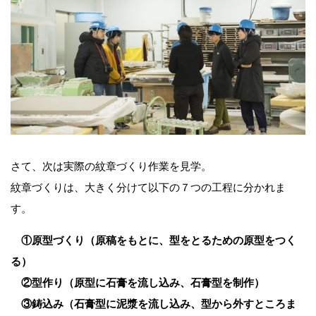
さて、次は実際の紋章づくり作業を見学。
紋章づくりは、大きく分けて以下の７つの工程に分かれま
す。
①原型づくり（原稿をもとに、型をとるための原型をつく
る）
②型作り（原型に石膏を流し込み、石膏型を制作）
③鋳込み（石膏型に泥漿を流し込み、型から外すところま