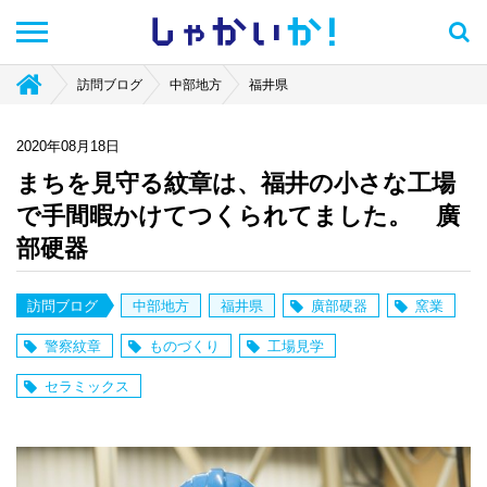
しゃかい
か！
訪問ブログ
中部地方
福井県
2020年08月18日
まちを見守る紋章は、福井の小さな工場
で手間暇かけてつくられてました。 廣
部硬器
訪問ブログ
中部地方
福井県
廣部硬器
窯業
警察紋章
ものづくり
工場見学
セラミックス