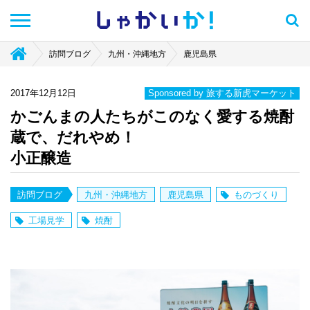
しゃかい
か！
訪問ブログ
九州・沖縄地方
鹿児島県
2017年12月12日
Sponsored by 旅する新虎マーケット
かごんまの人たちがこのなく愛する焼酎
蔵で、だれやめ！
小正醸造
訪問ブログ
九州・沖縄地方
鹿児島県
ものづくり
工場見学
焼酎