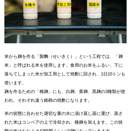
米から麹を作る「製麴（せいきく）」という工程では、「麹
米」と呼ばれる米を使用します。食用のお米をふるい、下に
落ちてしまった米が加工用として焼酎に回され、1日10トンも
使います。
麹を作るための「種麹」にも、白麹、黄麹、黒麹の3種類が使
われ、それぞれ違う銘柄の焼酎になります。
米の状態に合わせた適切な量の水に漬け蒸し器に運び、蒸さ
れた米はコンベアの上で冷却され、種麹を加えます。この状
態の米はおおよそ42時間くらいで麹になっていきます。