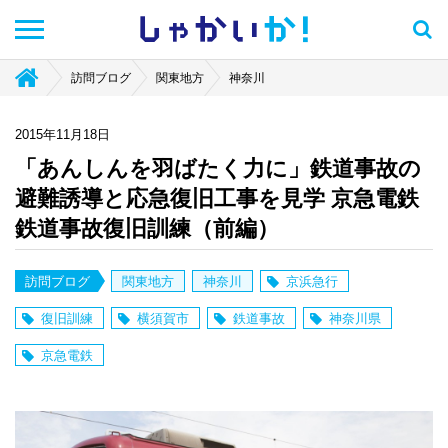
しゃかい
か！
訪問ブログ
関東地方
神奈川
2015年11月18日
「あんしんを羽ばたく力に」鉄道事故の
避難誘導と応急復旧工事を見学 京急電鉄
鉄道事故復旧訓練（前編）
訪問ブログ
関東地方
神奈川
京浜急行
復旧訓練
横須賀市
鉄道事故
神奈川県
京急電鉄