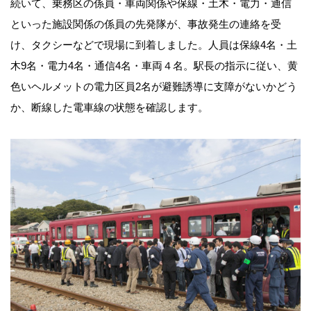
続いて、乗務区の係員・車両関係や保線・土木・電力・通信
といった施設関係の係員の先発隊が、事故発生の連絡を受
け、タクシーなどで現場に到着しました。人員は保線4名・土
木9名・電力4名・通信4名・車両４名。駅長の指示に従い、黄
色いヘルメットの電力区員2名が避難誘導に支障がないかどう
か、断線した電車線の状態を確認します。