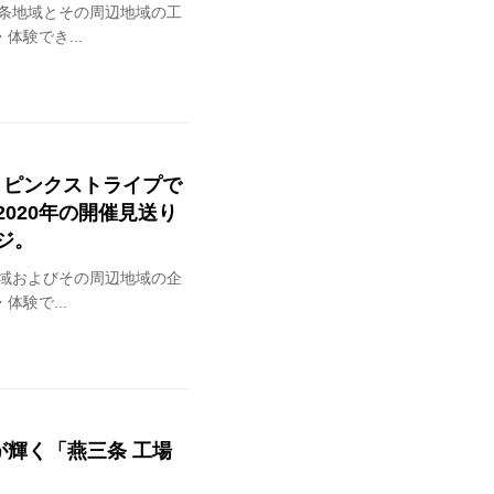
三条地域とその周辺地域の工
験でき...
BA」ピンクストライプで
020年の開催見送り
ジ。
地域およびその周辺地域の企
験で...
が輝く「燕三条 工場