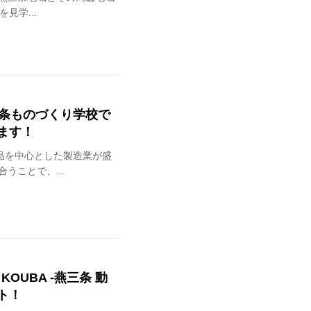
見学...
三条ものづくり学校で
ます！
品を中心とした製造業が盛
うことで、...
OUBA -燕三条 動
ト！