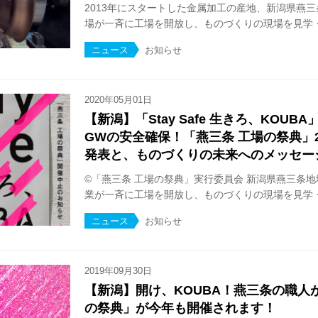
2013年にスタートした金属加工の産地、新潟県燕
場が一斉に工場を開放し、ものづくりの現場を見学・体
ニュース
お知らせ
2020年05月01日
【新潟】「Stay Safe 生きろ、KOU
GWの安全確保！「燕三条 工場の祭典」2
発表と、ものづくりの未来へのメッセー
©︎「燕三条 工場の祭典」実行委員会 新潟県燕三条
業が一斉に工場を開放し、ものづくりの現場を見学・体
ニュース
お知らせ
2019年09月30日
【新潟】開け、KOUBA！燕三条の職人
の祭典」が今年も開催されます！