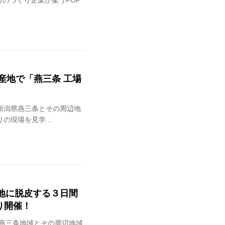
ものづくり企業が集うPOP
工の産地で「燕三条 工場
新潟県燕三条とその周辺地
現場を見学...
ら聖地に脱皮する３日間
より開催！
県燕三条地域とその周辺地域