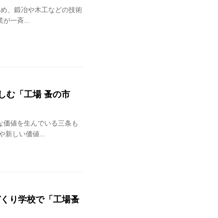
じめ、鍛冶や木工などの技術
一斉...
しむ「工場 蚤の市
な価値を生んでいる三条も
新しい価値...
づくり学校で「工場蚤