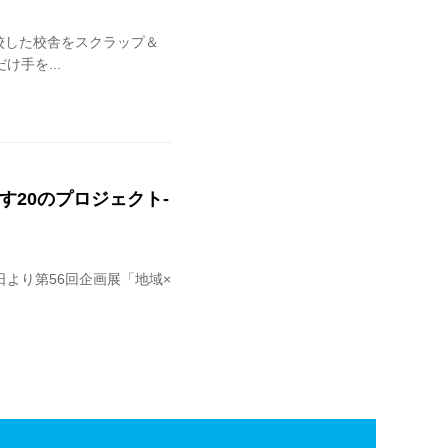
閉校した校舎をスクラップ＆
手を...
す20のプロジェクト-
日より第56回企画展「地域×