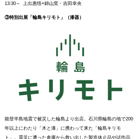
13:30～ 上出惠悟×錦山窯・吉田幸央
③特別出展「輪島キリモト」（漆器）
能登半島地震で被災した輪島より出店。石川県輪島の地で200
年以上にわたり「木と漆」に携わって来た「輪島キリモ
ト」。震災に遭った倉庫から救い出した製造休止品や試作品