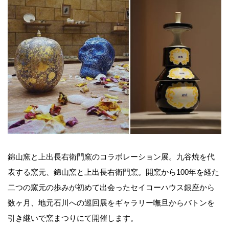
錦山窯と上出長右衛門窯のコラボレーション展。九谷焼を代
表する窯元、錦山窯と上出長右衛門窯。開窯から100年を経た
二つの窯元の歩みが初めて出会ったセイコーハウス銀座から
数ヶ月、地元石川への巡回展をギャラリー嘸旦からバトンを
引き継いで窯まつりにて開催します。