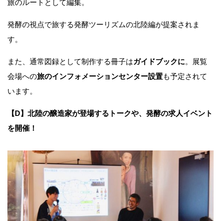
旅のルートとして編集。
発酵の視点で旅する発酵ツーリズムの北陸編が提案されま
す。
また、通常図録として制作する冊子は
ガイドブックに
。展覧
会場への
旅のインフォメーションセンター設置
も予定されて
います。
【D】北陸の醸造家が登場するトークや、発酵の求人イベント
を開催！