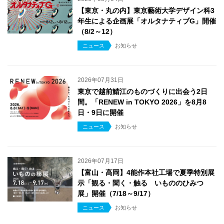
【東京・丸の内】東京藝術大学デザイン科3
年生による企画展「オルタナティブG」開催
（8/2～12）
ニュース
お知らせ
2026年07月31日
東京で越前鯖江のものづくりに出会う2日
間。「RENEW in TOKYO 2026」を8月8
日・9日に開催
ニュース
お知らせ
2026年07月17日
【富山・高岡】4能作本社工場で夏季特別展
示「観る・聞く・触る いもののひみつ
展」開催（7/18～9/17）
ニュース
お知らせ