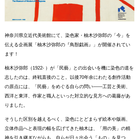
神奈川県立近代美術館にて、染色家・柚木沙弥郎の「今」を
伝える企画展「柚木沙弥郎の『鳥獣戯画』」が開催されてい
ます！
柚木沙弥郎（1922- ）が「民藝」との出会いを機に染色の道を
志したのは、終戦直後のこと。以後70年余にわたる創作活動
の原点には、「民藝」をめぐる自らの問い――工芸と美術、
西洋と東洋、作家と職人といった対立的な見方への葛藤があ
りました。
そうした区別を越えるべく、染色にとどまらず絵本や版画、
立体作品へと表現の幅を広げてきた柚木は、「用の美」の精
神を引き継ぎながらも、自らが日々出会う「もの」を見つ