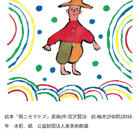
絵本『雨ニモマケズ』原画(作:宮沢賢治 絵:柚木沙弥郎)2016
年 水彩、紙 公益財団法人泉美術館蔵