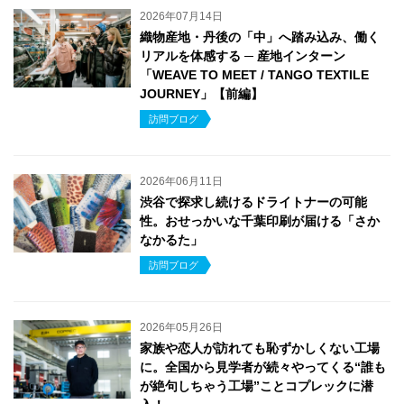
2026年07月14日
織物産地・丹後の「中」へ踏み込み、働く
リアルを体感する ─ 産地インターン
「WEAVE TO MEET / TANGO TEXTILE
JOURNEY」【前編】
訪問ブログ
2026年06月11日
渋谷で探求し続けるドライトナーの可能
性。おせっかいな千葉印刷が届ける「さか
なかるた」
訪問ブログ
2026年05月26日
家族や恋人が訪れても恥ずかしくない工場
に。全国から見学者が続々やってくる“誰も
が絶句しちゃう工場”ことコプレックに潜