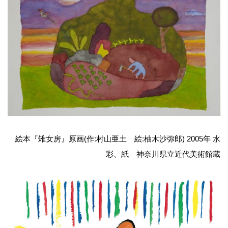
絵本『雉女房』原画(作:村山亜土 絵:柚木沙弥郎) 2005年 水
彩、紙 神奈川県立近代美術館蔵