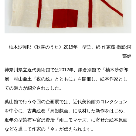
柚木沙弥郎《歓喜のうた》2019年 型染、綿 作家蔵 撮影:阿
部健
神奈川県立近代美術館では2012年、鎌倉別館で「柚木沙弥郎
展 村山亜土『夜の絵』とともに」を開催し、絵本作家とし
ての魅力が紹介されました。
葉山館で行う今回の企画展では、近代美術館のコレクション
を中心に、古典絵巻「鳥獣戯画」に取材した新作をはじめ、
近年の型染布や宮沢賢治『雨ニモマケズ』に寄せた絵本原画
などを通して作家の「今」が伝えられます。