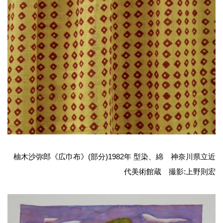
柚木沙弥郎《広巾布》(部分)1982年 型染、綿 神奈川県立近
代美術館蔵 撮影:上野則宏