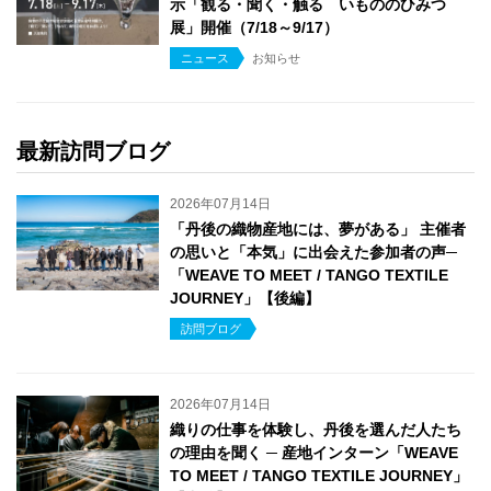
示「観る・聞く・触る いもののひみつ
展」開催（7/18～9/17）
ニュース
お知らせ
最新訪問ブログ
2026年07月14日
「丹後の織物産地には、夢がある」 主催者
の思いと「本気」に出会えた参加者の声─
「WEAVE TO MEET / TANGO TEXTILE
JOURNEY」【後編】
訪問ブログ
2026年07月14日
織りの仕事を体験し、丹後を選んだ人たち
の理由を聞く ─ 産地インターン「WEAVE
TO MEET / TANGO TEXTILE JOURNEY」