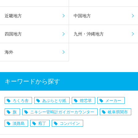
近畿地方
中国地方
四国地方
九州・沖縄地方
海外
キーワードから探す
ろくろ舎
あぶらとり紙
燈芯草
メーカー
旗
ニキシー管時計ガイガーカウンター
岐阜県関市
淡路島
庖丁
コンバイン