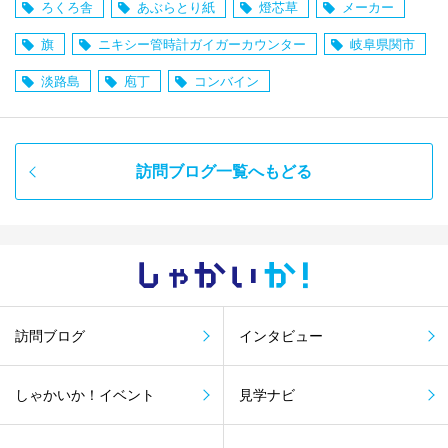
ろくろ舎
あぶらとり紙
燈芯草
メーカー
旗
ニキシー管時計ガイガーカウンター
岐阜県関市
淡路島
庖丁
コンバイン
訪問ブログ一覧へもどる
しゃかい
か！
訪問ブログ
インタビュー
しゃかいか！イベント
見学ナビ