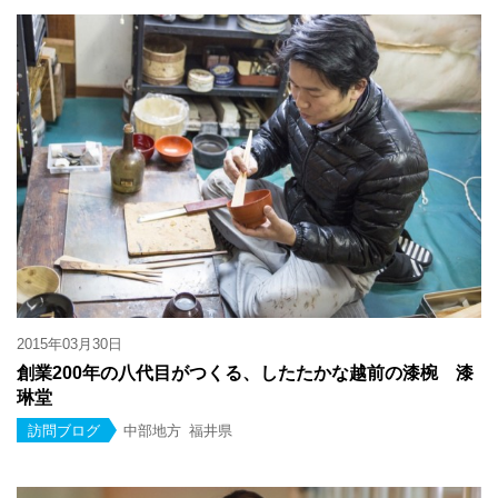
2015年03月30日
創業200年の八代目がつくる、したたかな越前の漆椀 漆
琳堂
訪問ブログ
中部地方
福井県