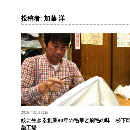
投稿者: 加藤 洋
2015年01月21日
紋に生きる創業80年の毛筆と刷毛の味 杉下
染工場