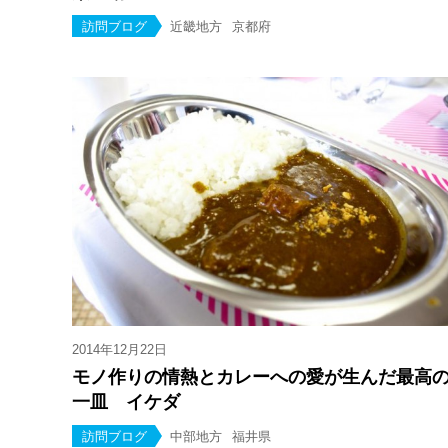
訪問ブログ
近畿地方
京都府
2014年12月22日
モノ作りの情熱とカレーへの愛が生んだ最高
一皿 イケダ
訪問ブログ
中部地方
福井県