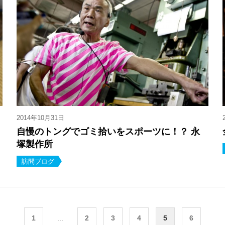
2014年10月31日
自慢のトングでゴミ拾いをスポーツに！？ 永
塚製作所
訪問ブログ
1
...
2
3
4
5
6