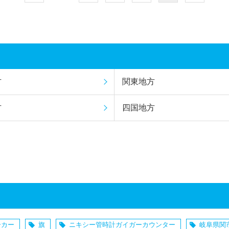
方
関東地方
方
四国地方
ーカー
旗
ニキシー管時計ガイガーカウンター
岐阜県関