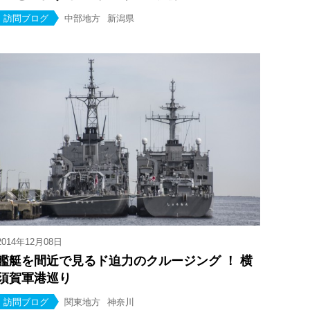
訪問ブログ
中部地方
新潟県
2014年12月08日
艦艇を間近で見るド迫力のクルージング ！ 横
須賀軍港巡り
訪問ブログ
関東地方
神奈川