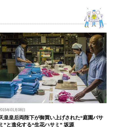
2015年01月08日
天皇皇后両陛下が御買い上げされた“庭園バサ
ミ”と進化する“生花ハサミ” 坂源