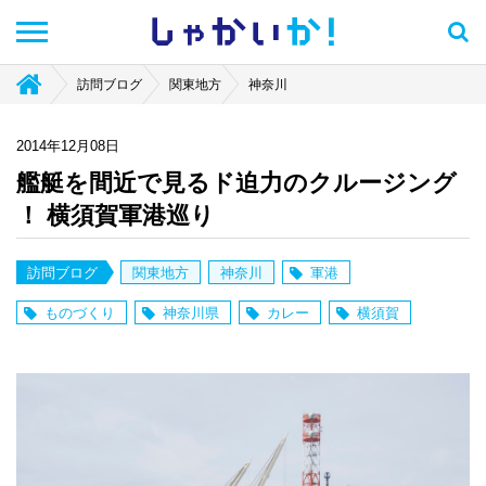
しゃかい
か！
訪問ブログ
関東地方
神奈川
2014年12月08日
艦艇を間近で見るド迫力のクルージング
！ 横須賀軍港巡り
訪問ブログ
関東地方
神奈川
軍港
ものづくり
神奈川県
カレー
横須賀