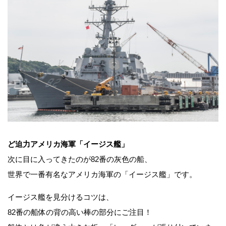
ど迫力アメリカ海軍「イージス艦」
次に目に入ってきたのが82番の灰色の船、
世界で一番有名なアメリカ海軍の「イージス艦」です。
イージス艦を見分けるコツは、
82番の船体の背の高い棒の部分にご注目！