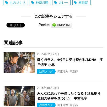
ものづくり
神奈川県
カレー
横須賀
この記事をシェアする
Pocket
関連記事
2015年02月27日
輝くガラス、4代目に受け継がれるDNA 江
戸切子 小林
訪問ブログ
関東地方
東京都
2015年10月05日
みんなに思わず手渡したくなる！活版刷り
名刺の秘密を見つけた 中村活字
訪問ブログ
関東地方
東京都