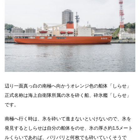
辺り一面真っ白の南極へ向かうオレンジ色の船体「しらせ」
正式名称は海上自衛隊所属の氷を砕く船、砕氷艦「しらせ」
です。
南極へ行く時は、氷を砕いて進まないといけないので、氷を
発見するとしらせは自分の船体をのせ、氷の厚さ約1.5メート
ルくらいであれば、バリバリと何枚でも砕いていくそうで