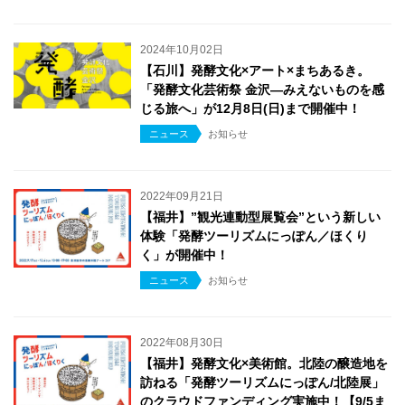
2024年10月02日
【石川】発酵文化×アート×まちあるき。
「発酵文化芸術祭 金沢―みえないものを感
じる旅へ」が12月8日(日)まで開催中！
ニュース
お知らせ
2022年09月21日
【福井】”観光連動型展覧会”という新しい
体験「発酵ツーリズムにっぽん／ほくり
く」が開催中！
ニュース
お知らせ
2022年08月30日
【福井】発酵文化×美術館。北陸の醸造地を
訪ねる「発酵ツーリズムにっぽん/北陸展」
のクラウドファンディング実施中！【9/5ま